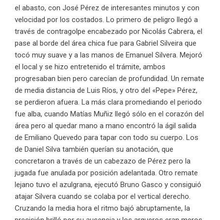
el abasto, con José Pérez de interesantes minutos y con
velocidad por los costados. Lo primero de peligro llegó a
través de contragolpe encabezado por Nicolás Cabrera, el
pase al borde del área chica fue para Gabriel Silveira que
tocó muy suave y a las manos de Emanuel Silvera. Mejoró
el local y se hizo entretenido el trámite, ambos
progresaban bien pero carecían de profundidad. Un remate
de media distancia de Luis Ríos, y otro del «Pepe» Pérez,
se perdieron afuera. La más clara promediando el periodo
fue alba, cuando Matías Muñiz llegó sólo en el corazón del
área pero al quedar mano a mano encontró la ágil salida
de Emiliano Quevedo para tapar con todo su cuerpo. Los
de Daniel Silva también querían su anotación, que
concretaron a través de un cabezazo de Pérez pero la
jugada fue anulada por posición adelantada. Otro remate
lejano tuvo el azulgrana, ejecutó Bruno Gasco y consiguió
atajar Silvera cuando se colaba por el vertical derecho.
Cruzando la media hora el ritmo bajó abruptamente, la
precisión brilló por su ausencia y los arqueros eran meros