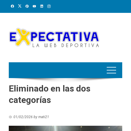
Skip
to
content
Eliminado en las dos
categorías
01/02/2026
by
mati21