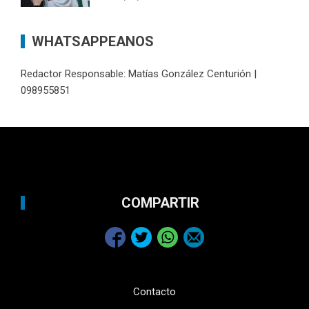
WHATSAPPEANOS
Redactor Responsable: Matías González Centurión |
098955851
COMPARTIR
Contacto