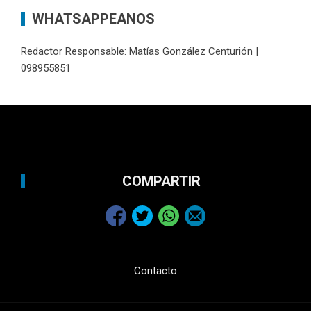
WHATSAPPEANOS
Redactor Responsable: Matías González Centurión |
098955851
COMPARTIR
Contacto