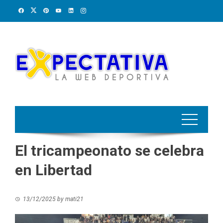
Skip
to
content
El tricampeonato se celebra
en Libertad
13/12/2025
by
mati21