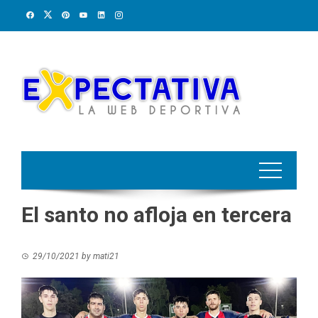
Skip
to
content
El santo no afloja en tercera
29/10/2021
by
mati21