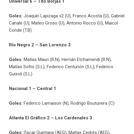
Universal 6 – Tito Borjas 1
Goles:
Joaquín Lapizaga x2 (U), Franco Acosta (U), Gabriel
Canale (U), Mateo Groso (U), Antonio Rocco (U), Maicol
Conde (T.B)
Río Negro 2 – San Lorenzo 3
Goles:
Matías Mauri (R.N), Hernán Etchamendi (R.N),
Matías Sotto (S.L), Federico Centurión (S.L), Federico
Guisoli (S.L)
Nacional 1 – Central 1
Goles:
Federico Lamaison (N), Rodrigo Boutureira (C)
Atlanta El Gráfico 2 – Los Cardenales 3
Goles:
Óscar Quintana (AEG), Matías Cedrés (AEG),