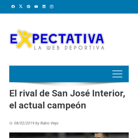
Skip
to
content
El rival de San José Interior,
el actual campeón
08/02/2019
by
Rubio Viejo