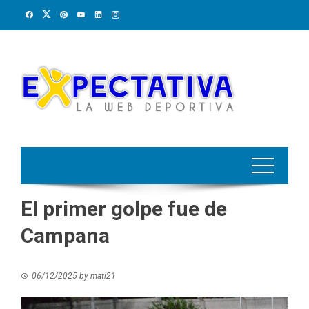
Skip
to
content
El primer golpe fue de
Campana
06/12/2025
by
mati21