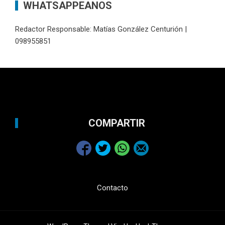
WHATSAPPEANOS
Redactor Responsable: Matías González Centurión |
098955851
COMPARTIR
Contacto