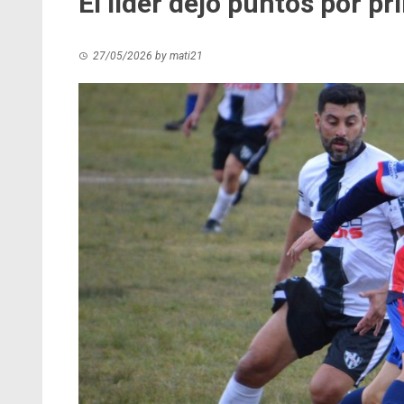
El líder dejó puntos por p
27/05/2026
by
mati21