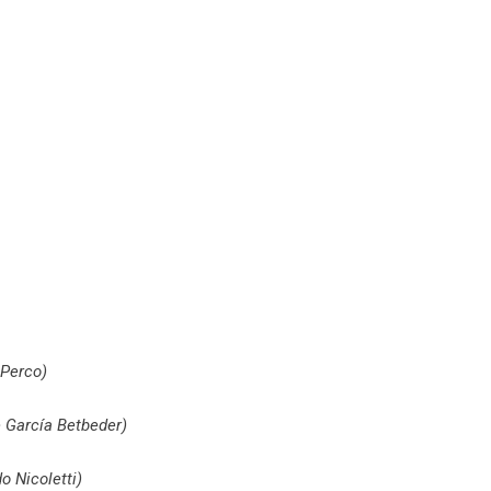
 Perco)
e García Betbeder)
o Nicoletti)