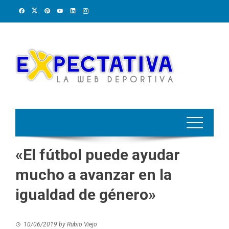
Skip
to
content
«El fútbol puede ayudar
mucho a avanzar en la
igualdad de género»
10/06/2019
by
Rubio Viejo