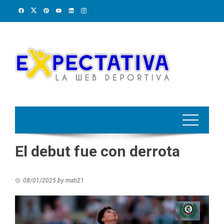
Skip
to
content
El debut fue con derrota
08/01/2025
by
mati21