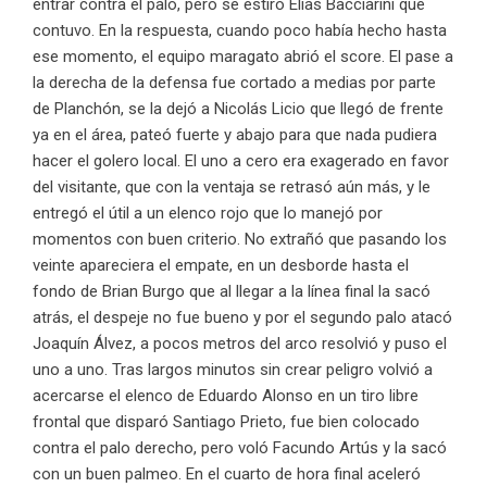
entrar contra el palo, pero se estiró Elías Bacciarini que
contuvo. En la respuesta, cuando poco había hecho hasta
ese momento, el equipo maragato abrió el score. El pase a
la derecha de la defensa fue cortado a medias por parte
de Planchón, se la dejó a Nicolás Licio que llegó de frente
ya en el área, pateó fuerte y abajo para que nada pudiera
hacer el golero local. El uno a cero era exagerado en favor
del visitante, que con la ventaja se retrasó aún más, y le
entregó el útil a un elenco rojo que lo manejó por
momentos con buen criterio. No extrañó que pasando los
veinte apareciera el empate, en un desborde hasta el
fondo de Brian Burgo que al llegar a la línea final la sacó
atrás, el despeje no fue bueno y por el segundo palo atacó
Joaquín Álvez, a pocos metros del arco resolvió y puso el
uno a uno. Tras largos minutos sin crear peligro volvió a
acercarse el elenco de Eduardo Alonso en un tiro libre
frontal que disparó Santiago Prieto, fue bien colocado
contra el palo derecho, pero voló Facundo Artús y la sacó
con un buen palmeo. En el cuarto de hora final aceleró