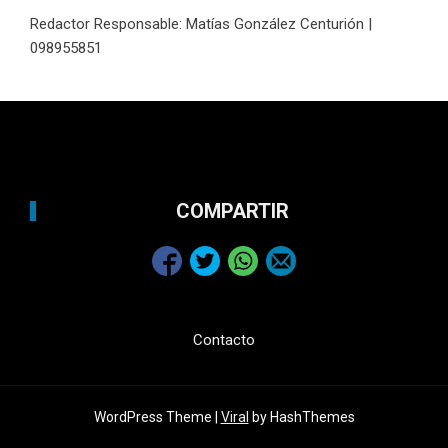
Redactor Responsable: Matías González Centurión |
098955851
COMPARTIR
Contacto
WordPress Theme |
Viral
by HashThemes