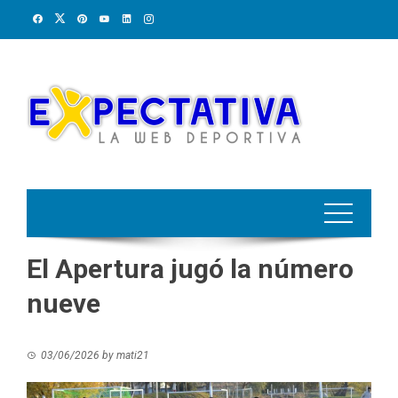
Skip
to
content
El Apertura jugó la número
nueve
03/06/2026
by
mati21