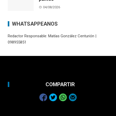
04/08/2026
WHATSAPPEANOS
Redactor Responsable: Matías González Centurión |
098955851
COMPARTIR