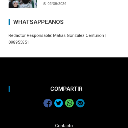
05/08/2026
WHATSAPPEANOS
Redactor Responsable: Matías González Centurión |
098955851
COMPARTIR
Contacto