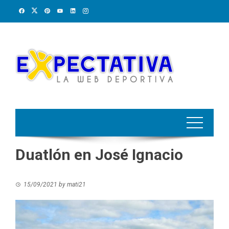
Skip
to
content
Duatlón en José Ignacio
15/09/2021
by
mati21