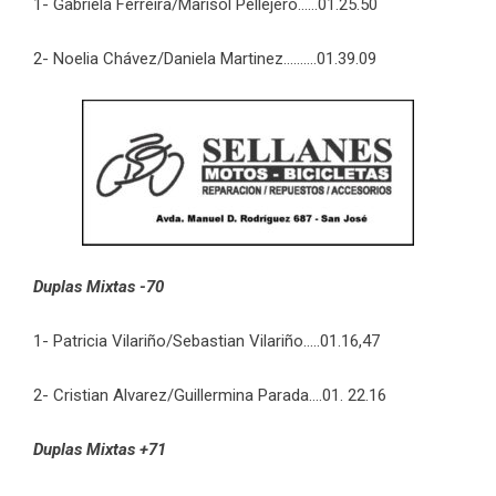
1- Gabriela Ferreira/Marisol Pellejero……01.25.50
2- Noelia Chávez/Daniela Martinez……….01.39.09
Duplas Mixtas -70
1- Patricia Vilariño/Sebastian Vilariño…..01.16,47
2- Cristian Alvarez/Guillermina Parada….01. 22.16
Duplas Mixtas +71