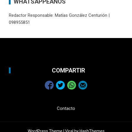
WHATSAPPEANOS
Redactor Responsable: Matías González Centurión |
098955851
COMPARTIR
Contacto
WordPress Theme |
Viral
by HashThemes