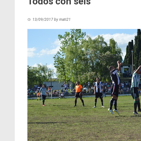
Todos con seis
13/09/2017
by
mati21