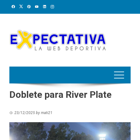
Skip
to
content
Doblete para River Plate
23/12/2025
by
mati21