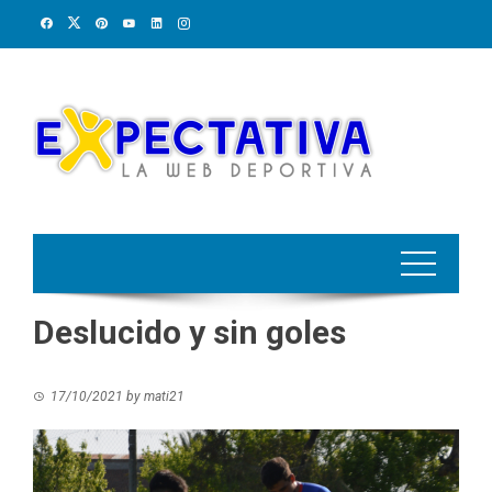
Skip
to
content
Deslucido y sin goles
17/10/2021
by
mati21