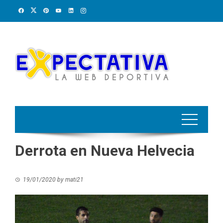
Skip
to
content
Derrota en Nueva Helvecia
19/01/2020
by
mati21