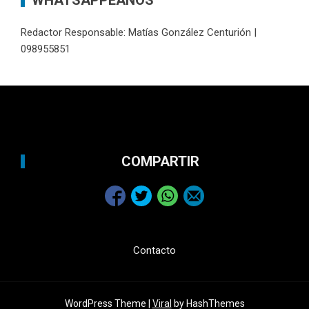
WHATSAPPEANOS
Redactor Responsable: Matías González Centurión |
098955851
COMPARTIR
Contacto
WordPress Theme |
Viral
by HashThemes