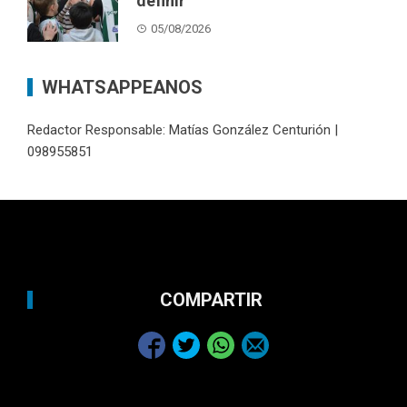
definir
05/08/2026
WHATSAPPEANOS
Redactor Responsable: Matías González Centurión |
098955851
COMPARTIR