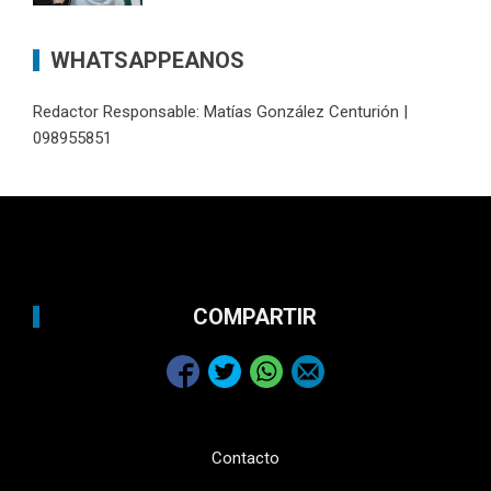
WHATSAPPEANOS
Redactor Responsable: Matías González Centurión |
098955851
COMPARTIR
Contacto