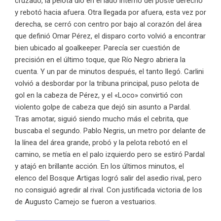
cruzado, la pelota dio en el lado interno del poste derecho
y rebotó hacia afuera. Otra llegada por afuera, esta vez por
derecha, se cerró con centro por bajo al corazón del área
que definió Omar Pérez, el disparo corto volvió a encontrar
bien ubicado al goalkeeper. Parecía ser cuestión de
precisión en el último toque, que Río Negro abriera la
cuenta. Y un par de minutos después, el tanto llegó. Carlini
volvió a desbordar por la tribuna principal, puso pelota de
gol en la cabeza de Pérez, y el «Loco» convirtió con
violento golpe de cabeza que dejó sin asunto a Pardal.
Tras amotar, siguió siendo mucho más el cebrita, que
buscaba el segundo. Pablo Negris, un metro por delante de
la línea del área grande, probó y la pelota rebotó en el
camino, se metía en el palo izquierdo pero se estiró Pardal
y atajó en brillante acción. En los últimos minutos, el
elenco del Bosque Artigas logró salir del asedio rival, pero
no consiguió agredir al rival. Con justificada victoria de los
de Augusto Camejo se fueron a vestuarios.