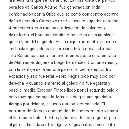
la media luna que se fue ancho. La más clara del partido
para los de Carlos Aquino, fue generada en linda
combinación por la Oribe que se cerró con centro adentro,
definió Leandro Camejo y rozó el ángulo superior derecho.
A su manera, con mucha prodigación de volantes y
delanteros, el borjense estaba más cerca de la igualdad
que la tribu del segundo. En su mejor momento, cuando se
las había ingeniado para complicarle las cosas al local,
Tito Borjas se quedó con uno menos por la dura entrada
de Mathías Rodríguez a Diego Fernández. Con uno más, y
con la ventaja de la victoria parcial, el cebrita encontró
espacios y eso fue letal. Pablo Negris picó muy solo por
derecha, y cuando enfrentó al golero no fue egoísta y
pasó al medio, Esteban Pintos llegó por el segundo palo y
solo tuvo que empujarla. Más allá de que aun quedaba
tiempo por delante, el juego estaba sentenciado. El
conjunto de Camejo dominó desde ese momento y hasta
el final, pudo haber hecho algún otro de contragolpe, pero
al pitar el final Javier Rodríguez, seguían dos a cero. Tito