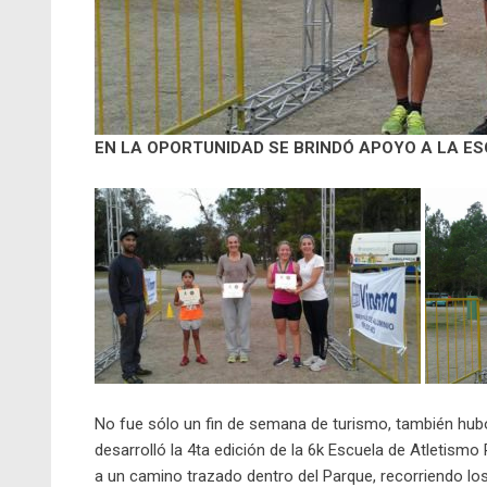
EN LA OPORTUNIDAD SE BRINDÓ APOYO A LA E
No fue sólo un fin de semana de turismo, también hu
desarrolló la 4ta edición de la 6k Escuela de Atletism
a un camino trazado dentro del Parque, recorriendo lo