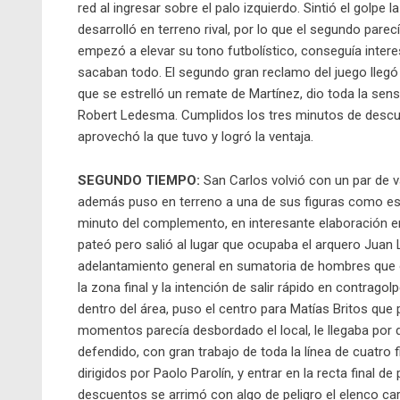
red al ingresar sobre el palo izquierdo. Sintió el golpe
desarrolló en terreno rival, por lo que el segundo pare
empezó a elevar su tono futbolístico, conseguía inter
sacaban todo. El segundo gran reclamo del juego llegó 
que se estrelló un remate de Martínez, dio toda la se
Robert Ledesma. Cumplidos los tres minutos de descuent
aprovechó la que tuvo y logró la ventaja.
SEGUNDO TIEMPO:
San Carlos volvió con un par de v
además puso en terreno a una de sus figuras como es
minuto del complemento, en interesante elaboración en 
pateó pero salió al lugar que ocupaba el arquero Juan L
adelantamiento general en sumatoria de hombres que o
la zona final y la intención de salir rápido en contrag
dentro del área, puso el centro para Matías Britos qu
momentos parecía desbordado el local, le llegaba por di
defendido, con gran trabajo de toda la línea de cuatro fi
dirigidos por Paolo Parolín, y entrar en la recta final de
descuentos se arrimó con algo de peligro el elenco ca