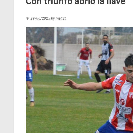
Con triunfo abrió la llave
29/06/2025
by
mati21