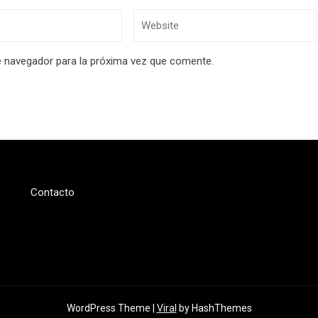
e navegador para la próxima vez que comente.
Contacto
WordPress Theme |
Viral
by HashThemes