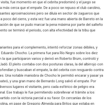
 la visita, fue momento en que el cebrita predominó y el juego se
cía más cerca que el empate. De a poco se repuso el club carolino,
esantes aproximaciones pero se diluía en sector de zagueros que
a poco del cierre, y esta vez fue una mano abierta de Barreto en la
nsación de que se pudo marcar la pena máxima por parte del salteño
o se terminó el periodo, con alta efectividad de la tribu que
ariantes para el complemento, intentó reforzar zonas débiles, y
 Eduardo Chocho. La primera fue para Río Negro sobre los diez
la que participaron varios y derivó en Roberto Brum, controló y
ladó. El pleito contaba con dos posturas claras, la del albirrojo con
fendían y buscaban el empate, la del cebrita con resguardo contra
olpes. Una notable maniobra de Chocho le permitió encarar y pasar ya
e pateó, y una gran mano de Bernardo Long salvó el empate. Por
versos lugares el visitante, pero cada esférico de peligro era
nal. Ese trabajo le fue permitiendo sobrellevar el trámite a los
 partido con la victoria parcial a su favor. En cercanías de los
rolina, en pase de Gregorio Almeida para Britos que estaba en