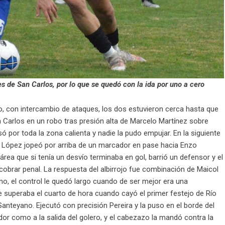
es de San Carlos, por lo que se quedó con la ida por uno a cero
do, con intercambio de ataques, los dos estuvieron cerca hasta que
San Carlos en un robo tras presión alta de Marcelo Martínez sobre
ó por toda la zona calienta y nadie la pudo empujar. En la siguiente
go López jopeó por arriba de un marcador en pase hacia Enzo
rea que si tenía un desvío terminaba en gol, barrió un defensor y el
 cobrar penal. La respuesta del albirrojo fue combinación de Maicol
, el control le quedó largo cuando de ser mejor era una
 superaba el cuarto de hora cuando cayó el primer festejo de Río
Santeyano. Ejecutó con precisión Pereira y la puso en el borde del
dor como a la salida del golero, y el cabezazo la mandó contra la