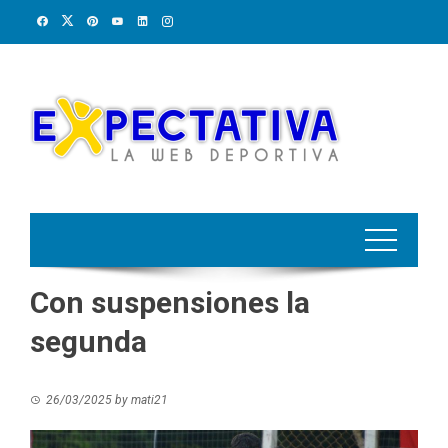
Skip
to
content
Con suspensiones la
segunda
26/03/2025
by
mati21