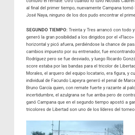
contuvo el remate. Otro cuando lo tuvo Nicolás Cabrer
al final del primer tiempo, nuevamente Campana tomó l
José Naya, ninguno de los dos pudo encontrar el primer
SEGUNDO TIEMPO:
Treinta y Tres arrancó con todo y
generó la gran posibilidad a los dirigidos por el «Flac
horizontal y picó afuera, perdiéndose la chance de pasa
cambios impuesto por su entrenador, fue encontrando
Rodríguez pero se fue desviado, y luego Ricardo Gonzál
score estaba por las bandas para el tricolor de Liberta
Morales, el arquero del equipo locatario, era figura, y 
individual de Facundo Lapeyra generó el penal de Marcel
Bruno García quien, con remate fuerte y razante al pal
incertidumbre, el azulgrana se fue arriba pero de contra
ganó Campana que en el segundo tiempo apostó a gana
tricolores de Libertad son uno de los líderes del torne