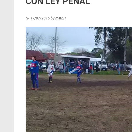
CON LEY PENAL
17/07/2016
by
mati21