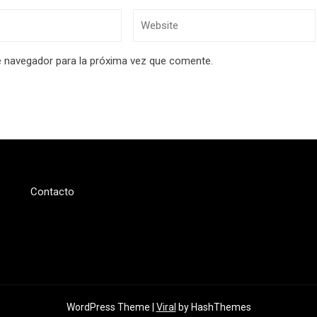
e navegador para la próxima vez que comente.
Contacto
WordPress Theme |
Viral
by HashThemes