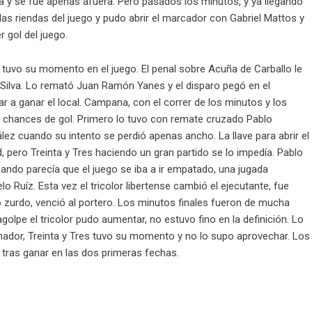
a y se fue apenas afuera. Pero pasados los minutos, y ya llegando
as riendas del juego y pudo abrir el marcador con Gabriel Mattos y
 gol del juego.
 tuvo su momento en el juego. El penal sobre Acuña de Carballo le
o» Silva. Lo remató Juan Ramón Yanes y el disparo pegó en el
r a ganar el local. Campana, con el correr de los minutos y los
 chances de gol. Primero lo tuvo con remate cruzado Pablo
ez cuando su intento se perdió apenas ancho. La llave para abrir el
d, pero Treinta y Tres haciendo un gran partido se lo impedía. Pablo
cuando parecía que el juego se iba a ir empatado, una jugada
o Ruíz. Esta vez el tricolor libertense cambió el ejecutante, fue
o zurdo, venció al portero. Los minutos finales fueron de mucha
golpe el tricolor pudo aumentar, no estuvo fino en la definición. Lo
dor, Treinta y Tres tuvo su momento y no lo supo aprovechar. Los
o tras ganar en las dos primeras fechas.