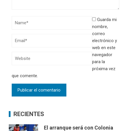
Categorías mixtas empezaron a
definir
05/08/2026
WHATSAPPEANOS
Redactor Responsable: Matías González Centurión |
098955851
COMPARTIR