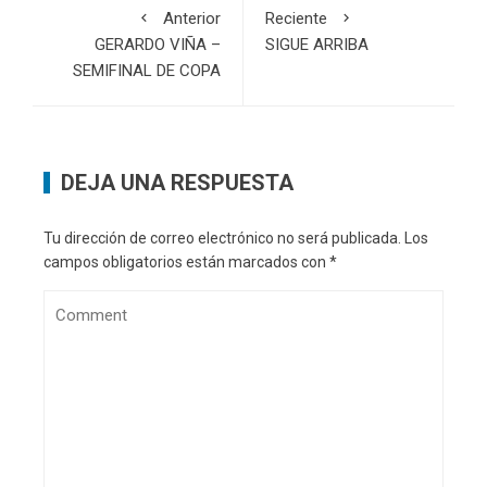
web en este
navegador
para la
próxima vez
que comente.
RECIENTES
El arranque será con Colonia
07/08/2026
En San José y Rosario
06/08/2026