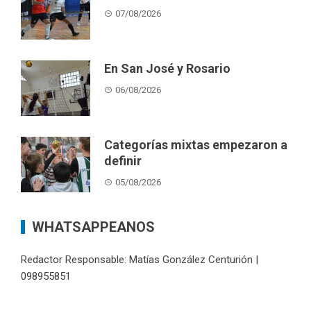
Contacto
WordPress Theme |
Viral
by HashThemes