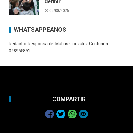
definir
05/08/2026
WHATSAPPEANOS
Redactor Responsable: Matías González Centurión |
098955851
COMPARTIR