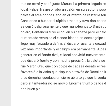
que se cerró y sacó justo Munúa. La primera llegada r
local. Felipe Travieso robó un balón en su sector y pu
pelota al área donde Cano en el intento de restar la ter
Canelones a buscar el rápido empate y tuvo dos chance
se cerró peligrosamente y que manoteó justo Smith por 
golero, Bentancor tuvo el gol en su cabeza pero el baló
aumentado ventajas el elenco blanco en contragolpe j
llegó muy forzado a definir, el disparo rasante y cru
vez más importante, y el peligro era permanente. A p
generar en el fondo rival, el local convirtió nuevament
que disparó fuerte y con mucha precisión, la pelota se e
fue Martín Orsi, que con golpe de cabeza desató el fest
favoreció a la visita que dispuso a través de Rossi de l
a su derecha, quedaba un cierre abierto ya que la ventaja 
pero el tanteador no se movió. Enorme triunfo de los di
con buen pie.