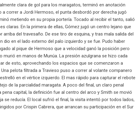
ealmente clara de gol para los maragatos, terminó en anotación
so a correr a Jordi Hermoso, el punta desbordó por derecha jugó
minó metiendo en su propia portería. Tocado al recibir el tanto, salió
s claras. En la primera de ellas, Gómez jugó un centro lejano que
arriba del travesaño. De ese tiro de esquina, y tras mala salida del
n dio en el lado externo del palo izquierdo y se fue. Pudo haber
ugado al pique de Hermoso que a velocidad ganó la posición pero
zado murió en manos de Munúa. La presión azulgrana se hizo cada
esar de esto, aprovechando los espacios que se comenzaron a
e. Una pelota filtrada a Travieso puso a correr al volante companero
strelló en el vértice izquierdo. El mas rápido para capturar el rebote
ejo de la parcialidad maragata. A poco del final, un claro penal
a pena capital, la definición fue al centro del arco y Smith se movió
se reducía. El local sufrió el final, la visita intentó por todos lados,
rigidos por Crispin Cabrera, que arrancan su participación en el Sur