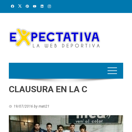
Skip
to
content
CLAUSURA EN LA C
19/07/2016
by
mati21