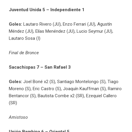
Juventud Unida 5 – Independiente 1
Goles:
Lautaro Rivero (JU), Enzo Ferrari (JU), Agustín
Méndez (JU), Elías Menéndez (JU), Lucio Seymur (JU),
Lautaro Sosa (I)
Final de Bronce
Sacachispas 7 – San Rafael 3
Goles:
Joel Boné x2 (S), Santiago Montelongo (S), Tiago
Moreno (S), Eric Castro (S), Joaquín Kauffman (S), Ramiro
Bentancor (S), Bautista Combe x2 (SR), Ezequiel Callero
(SR)
Amistoso
Unión Bambina 6 – Oriental 5