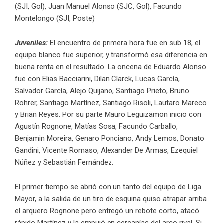
(SJI, Gol), Juan Manuel Alonso (SJC, Gol), Facundo
Montelongo (SJI, Poste)
Juveniles:
El encuentro de primera hora fue en sub 18, el
equipo blanco fue superior, y transformó esa diferencia en
buena renta en el resultado. La oncena de Eduardo Alonso
fue con Elias Bacciarini, Dilan Clarck, Lucas García,
Salvador García, Alejo Quijano, Santiago Prieto, Bruno
Rohrer, Santiago Martínez, Santiago Risoli, Lautaro Mareco
y Brian Reyes. Por su parte Mauro Leguizamón inició con
Agustín Rognone, Matías Sosa, Facundo Carballo,
Benjamin Moreira, Genaro Ponciano, Andy Lemos, Donato
Gandini, Vicente Romaso, Alexander De Armas, Ezequiel
Núñez y Sebastián Fernández.
El primer tiempo se abrió con un tanto del equipo de Liga
Mayor, a la salida de un tiro de esquina quiso atrapar arriba
el arquero Rognone pero entregó un rebote corto, atacó
rápido Martínez y la empujó en cercanías del arco rival. Si