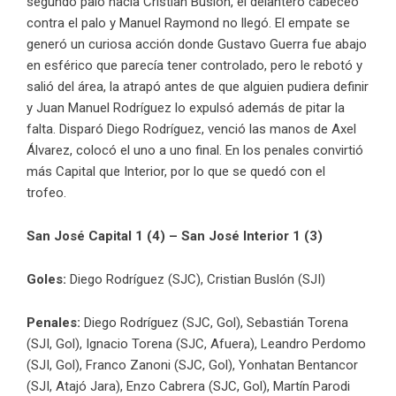
segundo palo hacia Cristian Buslón, el delantero cabeceó
contra el palo y Manuel Raymond no llegó. El empate se
generó un curiosa acción donde Gustavo Guerra fue abajo
en esférico que parecía tener controlado, pero le rebotó y
salió del área, la atrapó antes de que alguien pudiera definir
y Juan Manuel Rodríguez lo expulsó además de pitar la
falta. Disparó Diego Rodríguez, venció las manos de Axel
Álvarez, colocó el uno a uno final. En los penales convirtió
más Capital que Interior, por lo que se quedó con el
trofeo.
San José Capital 1 (4) – San José Interior 1 (3)
Goles:
Diego Rodríguez (SJC), Cristian Buslón (SJI)
Penales:
Diego Rodríguez (SJC, Gol), Sebastián Torena
(SJI, Gol), Ignacio Torena (SJC, Afuera), Leandro Perdomo
(SJI, Gol), Franco Zanoni (SJC, Gol), Yonhatan Bentancor
(SJI, Atajó Jara), Enzo Cabrera (SJC, Gol), Martín Parodi