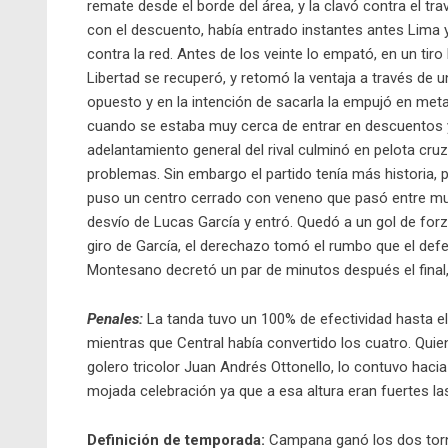
remate desde el borde del área, y la clavó contra el t
con el descuento, había entrado instantes antes Lima y 
contra la red. Antes de los veinte lo empató, en un tiro 
Libertad se recuperó, y retomó la ventaja a través de u
opuesto y en la intención de sacarla la empujó en meta p
cuando se estaba muy cerca de entrar en descuentos y 
adelantamiento general del rival culminó en pelota cruz
problemas. Sin embargo el partido tenía más historia, 
puso un centro cerrado con veneno que pasó entre muc
desvío de Lucas García y entró. Quedó a un gol de forza
giro de García, el derechazo tomó el rumbo que el def
Montesano decretó un par de minutos después el final,
Penales:
La tanda tuvo un 100% de efectividad hasta 
mientras que Central había convertido los cuatro. Quien
golero tricolor Juan Andrés Ottonello, lo contuvo hacia
mojada celebración ya que a esa altura eran fuertes la
Definición de temporada:
Campana ganó los dos torne