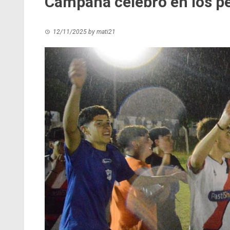
Campana celebró en los p
12/11/2025
by
mati21