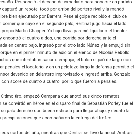
ravesaño. Respondió el decano de inmediato para ponerse en partido
capturó un rebote, tocó por arriba del portero rival y la mandó
libre bien ejecutado por Barrera. Pese al golpe recibido el club de
n corner que cayó en el segundo palo, Bertinat jugó hacia el lado
ropia Martín Chapper. Ya bajo lluvia pareció liquidarlo el tricolor
encontró el cuatro a dos, una corrida por derecha ante el
ada en centro bajo, ingresó por el otro lado Núñez y la empujó sin
porque en el primer minuto de adición el elenco de Nicolás Rebollo
hos que intentaban sacar o empujar, el balón siguió de largo con
r penales el locatario, y en un pelotazo largo la defensa permitió el
ensor devenido en delantero improvisado e ingresó arriba. Gonzalo
 con score de cuatro a cuatro, por lo que fueron a penales.
el último tiro, empezó Campana que anotó sus cinco remates,
 se convirtió en héroe en el disparo final de Sebastián Porley fue el
 su palo derecho con buena estirada para llegar abajo, y desató la
s precipitaciones que acompañaron la entrega del trofeo.
os cortos del año, mientras que Central se llevó la anual. Ambos