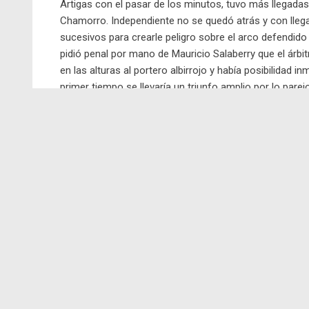
Artigas con el pasar de los minutos, tuvo más llegad
Chamorro. Independiente no se quedó atrás y con lleg
sucesivos para crearle peligro sobre el arco defendido 
pidió penal por mano de Mauricio Salaberry que el árb
en las alturas al portero albirrojo y había posibilidad i
primer tiempo se llevaría un triunfo amplio por lo parej
agarró de contragolpe mal parada a la última zona de I
Rodlofo Armas. El centro fue preciso del punta para l
encontró en el rebote el disparo solo de Jonathan Alva
loca, más lo fue a falta de dos minutos para el final d
Bautista dejó el tendal y ante salida de Guerra desesp
amplia por el trámite del juego. Al final otra jugada p
Mario Bove y Banchero dio tiro de esquina. El final del
para el local.
SEGUNDO TIEMPO:
El periodo complementario tuvo la
menos empatarlo de atrás tal cual había sucedido en el 
premio ante penal sancionado por falta de Bové. Lo rem
un gol. El rojo con los cambios impuestos por Antonio 