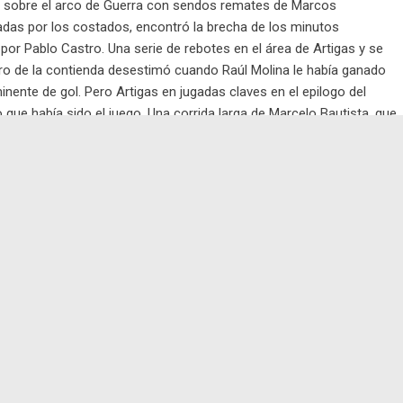
as sobre el arco de Guerra con sendos remates de Marcos
adas por los costados, encontró la brecha de los minutos
por Pablo Castro. Una serie de rebotes en el área de Artigas y se
itro de la contienda desestimó cuando Raúl Molina le había ganado
nminente de gol. Pero Artigas en jugadas claves en el epilogo del
o que había sido el juego. Una corrida larga de Marcelo Bautista, que
ndependiente terminó con la puesta en ventaja para el equipo de
a entrada de Chamorro que remató tapó a medias el arquero y
rez para ponerse a ganar. Si eso era un toque de cuidado para el
e ese primer periodo cuando otra vez y por izquierda, Marcelo
erada remató cruzado para poner el dos a cero. Una diferencia
olémica, cuando Molina remató y tendido en el piso dio en la mano de
 primer tiempo con una ventaja que hacía cuesta arriba el epílogo
s ganas, la fuerza y el ir contra el arco de Castro buscando al
partido de ida jugado en Ecilda Paullier. Independiente tendría su
ató con perfecta definición Luigi Antonini y achicó la diferencia en
Hernández echó el resto se fue arriba y dejó espacios para los