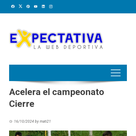
Skip
to
content
Acelera el campeonato
Cierre
16/10/2024
by
mati21