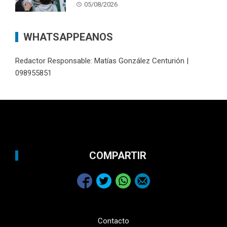
05/08/2026
WHATSAPPEANOS
Redactor Responsable: Matías González Centurión |
098955851
COMPARTIR
Contacto