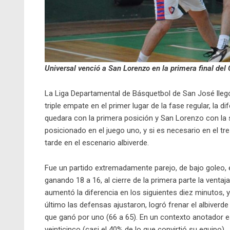
Universal venció a San Lorenzo en la primera final de
La Liga Departamental de Básquetbol de San José llegó 
triple empate en el primer lugar de la fase regular, la 
quedara con la primera posición y San Lorenzo con la se
posicionado en el juego uno, y si es necesario en el tres
tarde en el escenario albiverde.
Fue un partido extremadamente parejo, de bajo goleo, e
ganando 18 a 16, al cierre de la primera parte la ventaj
aumentó la diferencia en los siguientes diez minutos, y 
último las defensas ajustaron, logró frenar el albiverde
que ganó por uno (66 a 65). En un contexto anotador es
veinticinco (casi el 40% de lo que convirtió su equipo).