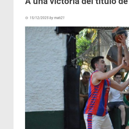
A una victoria del título de
15/12/2025
by
mati21