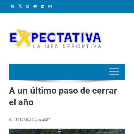
Skip
to
content
A un último paso de cerrar
el año
18/12/2025
by
mati21