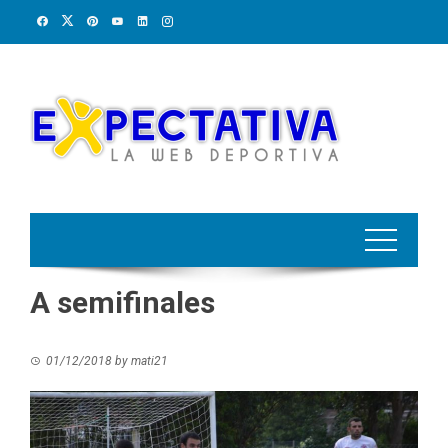
Skip
to
content
A semifinales
01/12/2018
by
mati21