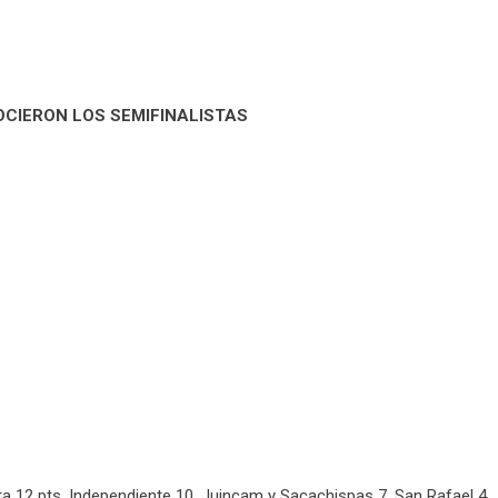
NOCIERON LOS SEMIFINALISTAS
ta 12 pts, Independiente 10, Juincam y Sacachispas 7, San Rafael 4