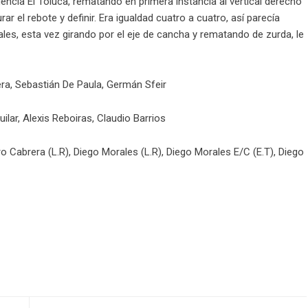
gencia El Toluca, rematando en primera instancia al vertical derecho
r el rebote y definir. Era igualdad cuatro a cuatro, así parecía
les, esta vez girando por el eje de cancha y rematando de zurda, le
ra, Sebastián De Paula, Germán Sfeir
ilar, Alexis Reboiras, Claudio Barrios
ro Cabrera (L.R), Diego Morales (L.R), Diego Morales E/C (E.T), Diego