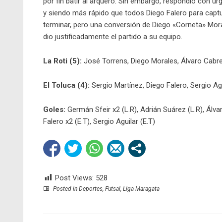
por fin batir al arquero. Sin embargo, respondió con ur
y siendo más rápido que todos Diego Falero para captura
terminar, pero una conversión de Diego «Corneta» Mora
dio justificadamente el partido a su equipo.
La Roti (5):
José Torrens, Diego Morales, Álvaro Cabre
El Toluca (4):
Sergio Martínez, Diego Falero, Sergio Agu
Goles:
Germán Sfeir x2 (L.R), Adrián Suárez (L.R), Álva
Falero x2 (E.T), Sergio Aguilar (E.T)
Post Views:
528
Posted in
Deportes
,
Futsal
,
Liga Maragata