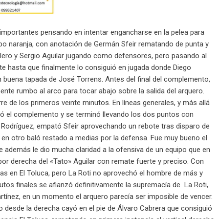
s importantes pensando en intentar engancharse en la pelea para
uipo naranja, con anotación de Germán Sfeir rematando de punta y
Falero y Sergio Aguilar jugando como defensores, pero pasando al
 hasta que finalmente lo consiguió en jugada donde Diego
n buena tapada de José Torrens. Antes del final del complemento,
ente rumbo al arco para tocar abajo sobre la salida del arquero.
erre de los primeros veinte minutos. En líneas generales, y más allá
inó el complemento y se terminó llevando los dos puntos con
ian Rodríguez, empató Sfeir aprovechando un rebote tras disparo de
 en otro baló restado a medias por la defensa. Fue muy bueno el
ue además le dio mucha claridad a la ofensiva de un equipo que en
or derecha del «Tato» Aguilar con remate fuerte y preciso. Con
as en El Toluca, pero La Roti no aprovechó el hombre de más y
utos finales se afianzó definitivamente la supremacía de La Roti,
tínez, en un momento el arquero parecía ser imposible de vencer.
ado desde la derecha cayó en el pie de Álvaro Cabrera que consiguió