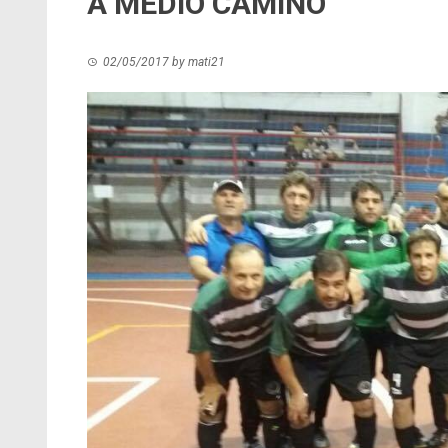
A MEDIO CAMINO
02/05/2017
by
mati21