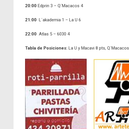
20:00
Edprin 3 – Q´Macacos 4
21:00
L´akademia 1 – La U 6
22:00
Atlas 5 – 6030 4
Tabla de Posiciones:
La U y Macavi 8 pts, Q´Macacos 5