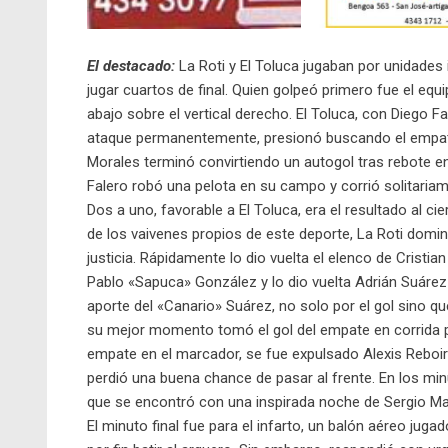
El destacado:
La Roti y El Toluca jugaban por unidade
jugar cuartos de final. Quien golpeó primero fue el eq
abajo sobre el vertical derecho. El Toluca, con Diego 
ataque permanentemente, presionó buscando el empate
Morales terminó convirtiendo un autogol tras rebote e
Falero robó una pelota en su campo y corrió solitariam
Dos a uno, favorable a El Toluca, era el resultado al ci
de los vaivenes propios de este deporte, La Roti dom
justicia. Rápidamente lo dio vuelta el elenco de Crist
Pablo «Sapuca» González y lo dio vuelta Adrián Suárez
aporte del «Canario» Suárez, no solo por el gol sino q
su mejor momento tomó el gol del empate en corrida p
empate en el marcador, se fue expulsado Alexis Reboir
perdió una buena chance de pasar al frente. En los min
que se encontró con una inspirada noche de Sergio Mar
El minuto final fue para el infarto, un balón aéreo jug