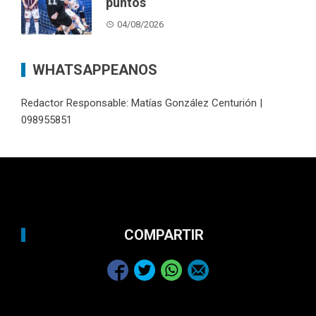
puntos
04/08/2026
WHATSAPPEANOS
Redactor Responsable: Matías González Centurión |
098955851
COMPARTIR