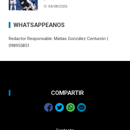
04/08/2026
WHATSAPPEANOS
Redactor Responsable: Matías González Centurión |
098955851
COMPARTIR