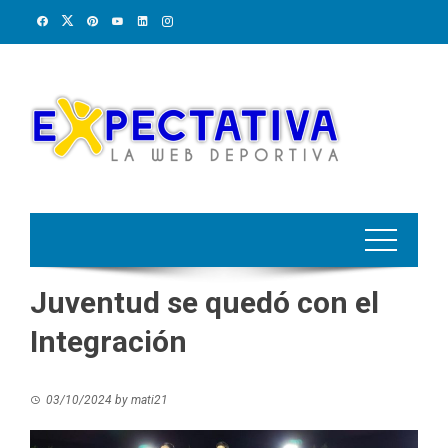
Skip
to
content
Juventud se quedó con el
Integración
03/10/2024
by
mati21