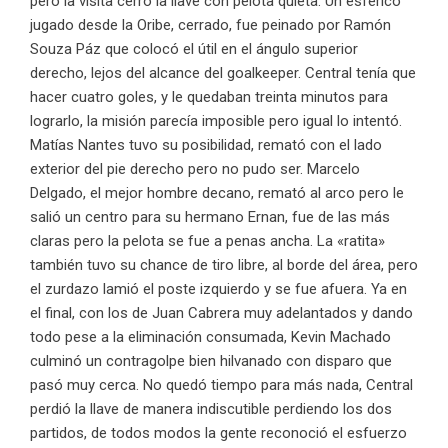
pero la visita cerró la llave con pelota quieta. Un esférico
jugado desde la Oribe, cerrado, fue peinado por Ramón
Souza Páz que colocó el útil en el ángulo superior
derecho, lejos del alcance del goalkeeper. Central tenía que
hacer cuatro goles, y le quedaban treinta minutos para
lograrlo, la misión parecía imposible pero igual lo intentó.
Matías Nantes tuvo su posibilidad, remató con el lado
exterior del pie derecho pero no pudo ser. Marcelo
Delgado, el mejor hombre decano, remató al arco pero le
salió un centro para su hermano Ernan, fue de las más
claras pero la pelota se fue a penas ancha. La «ratita»
también tuvo su chance de tiro libre, al borde del área, pero
el zurdazo lamió el poste izquierdo y se fue afuera. Ya en
el final, con los de Juan Cabrera muy adelantados y dando
todo pese a la eliminación consumada, Kevin Machado
culminó un contragolpe bien hilvanado con disparo que
pasó muy cerca. No quedó tiempo para más nada, Central
perdió la llave de manera indiscutible perdiendo los dos
partidos, de todos modos la gente reconoció el esfuerzo