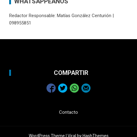
WHATSAPPEANOS
Redactor Responsable: Matías González Centurión |
098955851
COMPARTIR
Contacto
WordPress Theme |
Viral
by HashThemes