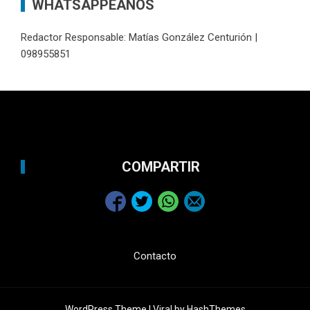
WHATSAPPEANOS
Redactor Responsable: Matías González Centurión |
098955851
COMPARTIR
Contacto
WordPress Theme |
Viral
by HashThemes