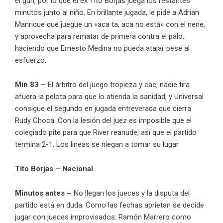
el gurí, por lo que el ex Tito Borjas juega los restantes
minutos junto al niño. En brillante jugada, le pide a Adrian
Manrique que juegue un «aca ta, aca no está» con el nene,
y aprovecha para rematar de primera contra el palo,
haciendo que Ernesto Medina no pueda atajar pese al
esfuerzo.
Min 83 –
El árbitro del juego tropieza y cae, nadie tira
afuera la pelota para que lo atienda la sanidad, y Universal
consigue el segundo en jugada entreverada que cierra
Rudy Choca. Con la lesión del juez es imposible que el
colegiado pite para que River reanude, así que el partido
termina 2-1. Los lineas se niegan a tomar su lugar.
Tito Borjas – Nacional
Minutos antes –
No llegan los jueces y la disputa del
partido está en duda. Como las fechas aprietan se decide
jugar con jueces improvisados: Ramón Marrero como