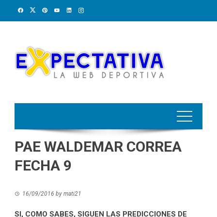
Skip
to
content
PAE WALDEMAR CORREA
FECHA 9
16/09/2016
by
mati21
SI, COMO SABES, SIGUEN LAS PREDICCIONES DE