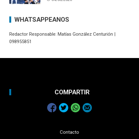
WHATSAPPEANOS
Redactor Responsable: Matías González Centurión |
098955851
COMPARTIR
Contacto