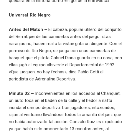
quedará en la historia como «el gol de la entrevista».
Universal-Río Negro
Antes del Match –
El cabeza, popular utilero del conjunto
del Berral, pierde las camisetas antes del juego. «Las
naranjas no, hacen mal a la vista» grita un dirigente. Con el
permiso de Rio Negro, se juega con unas camisetas de
basquet que el pitota Gabriel Diana guarda en su casa, con
ellas jugó el equipo albiverde el Departamental de 1992.
«Que jueguen, no hay fechas», dice Pablo Cetti al
periodista de Adrenalina Deportiva.
Minuto 02 –
Inconvenientes en los accesos al Chanquet,
un auto toca en el badén de la calle y el hedor a nafta
inunda el campo deportivo. Los jugadores, intoxicados,
rajan al vestuario llevándose todos la amarilla del juez que
no había autorizado tal acción. Gonzalo Ruiz es expulsado
ya que había sido amonestado 13 minutos antes, al