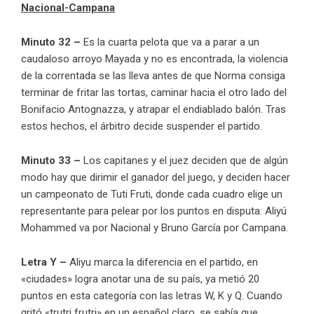
Nacional-Campana
Minuto 32 –
Es la cuarta pelota que va a parar a un
caudaloso arroyo Mayada y no es encontrada, la violencia
de la correntada se las lleva antes de que Norma consiga
terminar de fritar las tortas, caminar hacia el otro lado del
Bonifacio Antognazza, y atrapar el endiablado balón. Tras
estos hechos, el árbitro decide suspender el partido.
Minuto 33 –
Los capitanes y el juez deciden que de algún
modo hay que dirimir el ganador del juego, y deciden hacer
un campeonato de Tuti Fruti, donde cada cuadro elige un
representante para pelear por los puntos en disputa: Aliyú
Mohammed va por Nacional y Bruno García por Campana.
Letra Y –
Aliyu marca la diferencia en el partido, en
«ciudades» logra anotar una de su país, ya metió 20
puntos en esta categoría con las letras W, K y Q. Cuando
gritó «trutri frutri» en un español claro, se sabía que