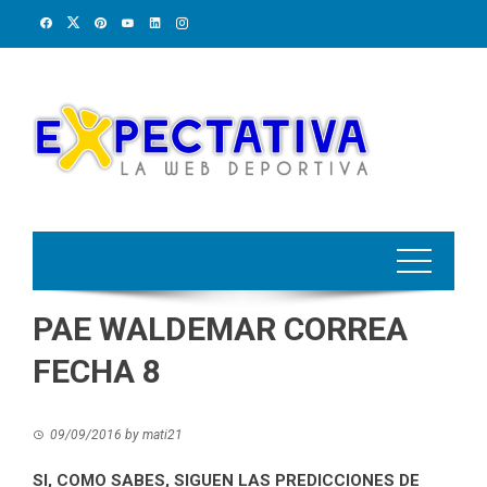
Skip
to
content
PAE WALDEMAR CORREA
FECHA 8
09/09/2016
by
mati21
SI, COMO SABES, SIGUEN LAS PREDICCIONES DE